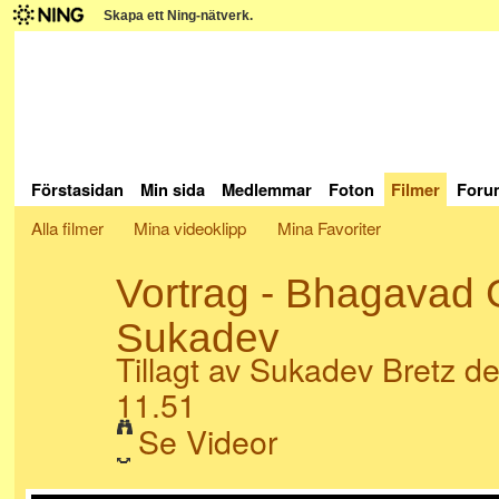
Skapa ett Ning-nätverk.
Förstasidan
Min sida
Medlemmar
Foton
Filmer
Foru
Alla filmer
Mina videoklipp
Mina Favoriter
Vortrag - Bhagavad G
Sukadev
Tillagt av
Sukadev Bretz
de
11.51
Se Videor